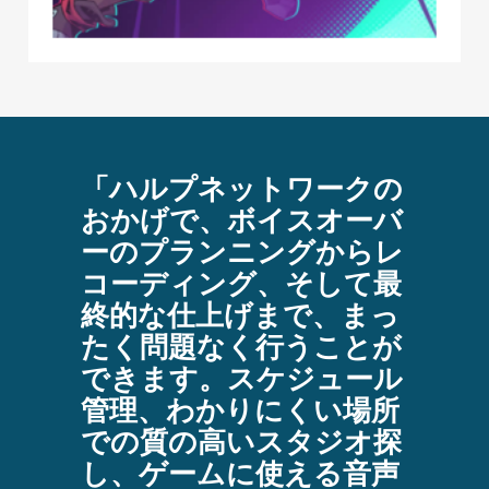
ークの
「ハルプネットワークの
「ハ
はロッ
おかげで、ボイスオーバ
勢は
らのた
ーのプランニングからレ
い。
な対応
コーディング、そして最
で彼
い納期
終的な仕上げまで、まっ
常に
依頼を
たく問題なく行うことが
てい
きまし
できます。スケジュール
す。
ト、ク
管理、わかりにくい場所
は10
事、タ
での質の高いスタジオ探
させ
って、
し、ゲームに使える音声
が、