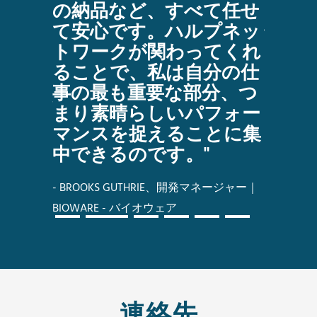
いゲー
の納品など、すべて任せ
ョナ
ことが
て安心です。ハルプネッ
性は
に任せ
トワークが関わってくれ
いて
！"
ることで、私は自分の仕
す。
事の最も重要な部分、つ
エイト・プロデ
- ポス
まり素晴らしいパフォー
・ブリザ
副社長 キ
マンスを捉えることに集
クチャー
中できるのです。"
- BROOKS GUTHRIE、開発マネージャー｜
BIOWARE - バイオウェア
連絡先