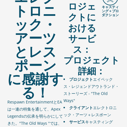
ロジェ
トロニ
キャスティ
ング＋プロ
クトに
ダクション
ック・
おける
アーツ
サービ
とレス
ス：
プロジェクト
ポーン
詳細：
に感謝す
プロジェクト
エイペック
る！
ス・レジェンドアウトランド・
ストーリーズ - "The Old
Ways"
Respawn EntertainmentとEA
クライアント
エレクトロニ
は一連の特集を通して、Apex
ック・アーツ＋レスポーン
Legendsの伝承を明らかにして
サービス
キャスティング
きた。"The Old Ways "では、