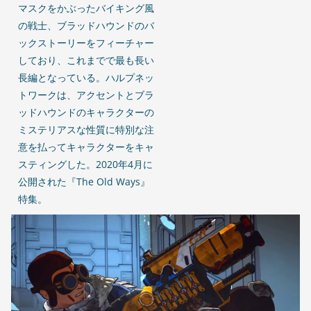
マスクをかぶったバイキング風
の戦士、ブラッドハウンドのバ
ックストーリーをフィーチャー
しており、これまでで最も長い
長編となっている。ハルプネッ
トワークは、アクセントとブラ
ッドハウンドのキャラクターの
ミステリアスな性質に特別な注
意を払ってキャラクターをキャ
スティングした。2020年4月に
公開された『The Old Ways』
特集。