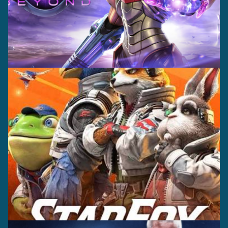
Casting +
Grabación +
Producción
Captura
Casting +
Grabación +
Editorial
Producción
Captura