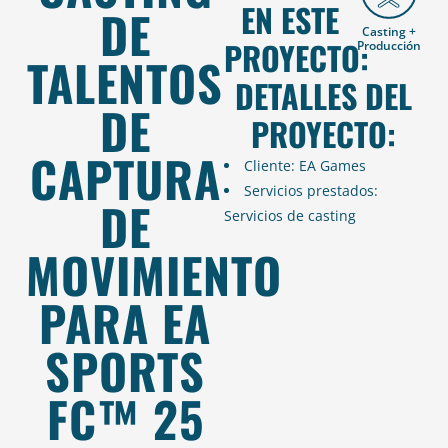
EN ESTE
DE
Casting +
PROYECTO:
Producción
TALENTOS
DETALLES DEL
DE
PROYECTO:
CAPTURA
Cliente: EA Games
Servicios prestados:
DE
Servicios de casting
MOVIMIENTO
PARA EA
SPORTS
FC™ 25