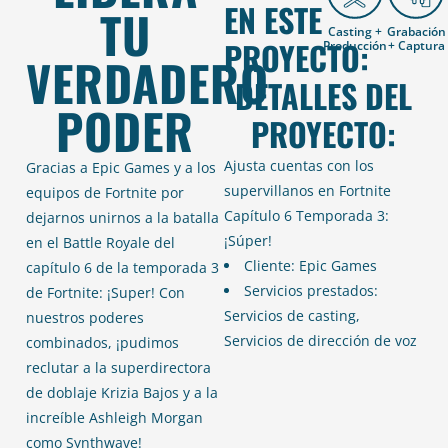
EN ESTE
TU
Casting +
Grabación
PROYECTO:
Producción
+ Captura
VERDADERO
DETALLES DEL
PODER
PROYECTO:
Ajusta cuentas con los
Gracias a Epic Games y a los
supervillanos en Fortnite
equipos de Fortnite por
Capítulo 6 Temporada 3:
dejarnos unirnos a la batalla
¡Súper!
en el Battle Royale del
Cliente: Epic Games
capítulo 6 de la temporada 3
Servicios prestados:
de Fortnite: ¡Super! Con
Servicios de casting,
nuestros poderes
Servicios de dirección de voz
combinados, ¡pudimos
reclutar a la superdirectora
de doblaje Krizia Bajos y a la
increíble Ashleigh Morgan
como Synthwave!