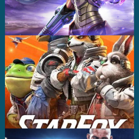
Casting +
Grabación +
Producción
Captura
Casting +
Grabación +
Editorial
Producción
Captura